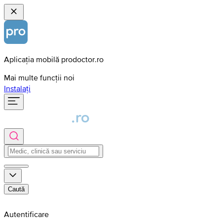
Aplicația mobilă prodoctor.ro
Mai multe funcții noi
Instalați
Caută
Autentificare