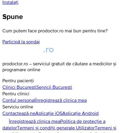
Instalați
Spune
Cum putem face prodoctor.ro mai bun pentru tine?
Participă la sondaj
prodoctor.ro – serviciul gratuit de căutare a medicilor și
programare online
Pentru pacienți
Clinici
Bucuresti
Servicii
Bucuresti
Pentru clinici
Contul personal
Înregistrează clinica mea
Serviciu online
Contactează-ne
Aplicație iOS
Aplicație Android
Înregistrează clinica mea
Politica de protecție a
datelor
Termeni și condiții generale Utilizator
Termeni și