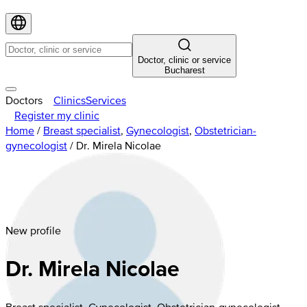
Doctor, clinic or service
Bucharest
Doctors
Clinics
Services
Register my clinic
Home
/
Breast specialist
,
Gynecologist
,
Obstetrician-
gynecologist
/
Dr. Mirela Nicolae
New profile
Dr. Mirela Nicolae
Breast specialist, Gynecologist, Obstetrician-gynecologist