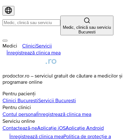
Medic, clinică sau serviciu
Bucuresti
Medici
Clinici
Servicii
Înregistrează clinica mea
prodoctor.ro – serviciul gratuit de căutare a medicilor și
programare online
Pentru pacienți
Clinici
Bucuresti
Servicii
Bucuresti
Pentru clinici
Contul personal
Înregistrează clinica mea
Serviciu online
Contactează-ne
Aplicație iOS
Aplicație Android
Înregistrează clinica mea
Politica de protecție a