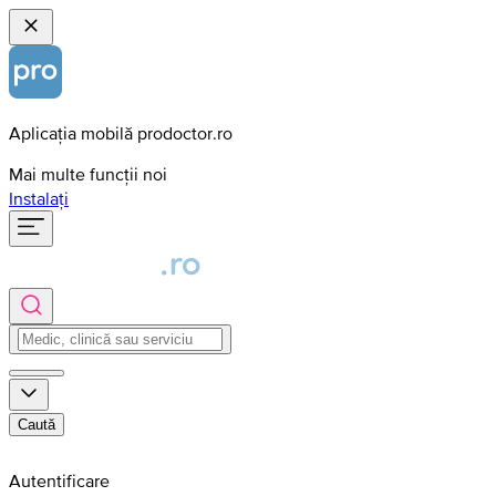
Aplicația mobilă prodoctor.ro
Mai multe funcții noi
Instalați
Caută
Autentificare