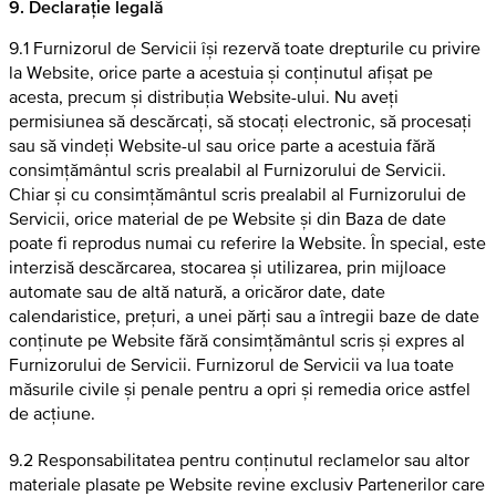
9. Declarație legală
9.1 Furnizorul de Servicii își rezervă toate drepturile cu privire
la Website, orice parte a acestuia și conținutul afișat pe
acesta, precum și distribuția Website-ului. Nu aveți
permisiunea să descărcați, să stocați electronic, să procesați
sau să vindeți Website-ul sau orice parte a acestuia fără
consimțământul scris prealabil al Furnizorului de Servicii.
Chiar și cu consimțământul scris prealabil al Furnizorului de
Servicii, orice material de pe Website și din Baza de date
poate fi reprodus numai cu referire la Website. În special, este
interzisă descărcarea, stocarea și utilizarea, prin mijloace
automate sau de altă natură, a oricăror date, date
calendaristice, prețuri, a unei părți sau a întregii baze de date
conținute pe Website fără consimțământul scris și expres al
Furnizorului de Servicii. Furnizorul de Servicii va lua toate
măsurile civile și penale pentru a opri și remedia orice astfel
de acțiune.
9.2 Responsabilitatea pentru conținutul reclamelor sau altor
materiale plasate pe Website revine exclusiv Partenerilor care