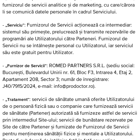
furnizorul de servicii analitice și de marketing, cu care/cărora
li se comunică datele personale în cadrul Serviciului.
-
: Furnizorul de Servicii acționează ca intermediar:
„Serviciu”
sistemul său primește, prelucrează și transmite rezervările de
programări ale Utilizatorului către Parteneri. Furnizorul de
Servicii nu se întâlnește personal cu Utilizatorul, iar serviciul
său este gratuit pentru Utilizator.
-
: ROMED PARTNERS S.R.L. (sediu social:
„Furnizor de Servicii”
București, Bulevardul Unirii nr. 61, Bloc F3, Intrarea 4, Etaj 2,
Apartament 208, Sector 3; număr de înregistrare:
J40/7915/2024, e-mail: info@prodoctor.ro).
-
: servicii de sănătate umană oferite Utilizatorului
„Tratament”
de o persoană fizică sau o companie care furnizează servicii
de sănătate (Partener) autorizată să furnizeze astfel de servicii
prin intermediul Site-ului; servicii de bunăstare rezervate pe
Site de către Partener și furnizate de Furnizorul de Servicii
pentru menținerea sănătății fizice și mentale a Utilizatorului.