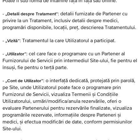
Poate fi sub formă de întâlnire față în față sau online.
-
: detalii furnizate de Partener cu
„Detalii despre Tratament”
privire la un Tratament, inclusiv detalii despre medici,
programări disponibile, locații, preț, descrierea Tratamentului.
-
: Tratamentul la care Utilizatorul a participat.
„Vizită”
-
: cel care face o programare cu un Partener al
„Utilizator”
Furnizorului de Servicii prin intermediul Site-ului, fie pentru el
însuși, fie pentru o terță parte.
-
: o interfață dedicată, protejată prin parolă,
„Cont de Utilizator”
pe Site, unde Utilizatorul poate face o programare prin
Furnizorul de Servicii, vizualiza Termenii și Condițiile
Utilizatorului, urmări/modifica/anula rezervările, oferi o
evaluare Partenerului pentru rezervările finalizate, vizualiza
programările rezervate, informațiile despre Parteneri și
medici, și efectua modificări de date, conform permisiunilor
Site-ului.