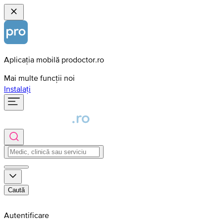
Aplicația mobilă prodoctor.ro
Mai multe funcții noi
Instalați
Caută
Autentificare