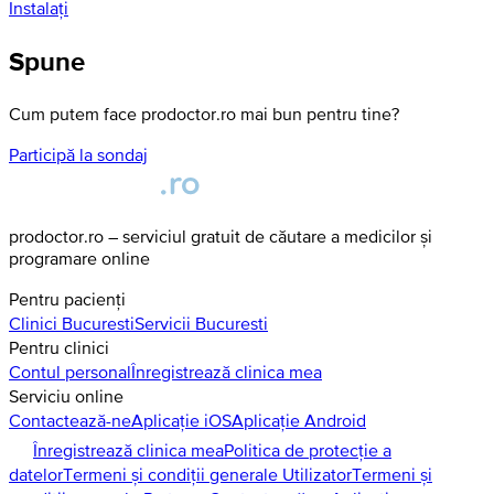
Instalați
Spune
Cum putem face prodoctor.ro mai bun pentru tine?
Participă la sondaj
prodoctor.ro – serviciul gratuit de căutare a medicilor și
programare online
Pentru pacienți
Clinici
Bucuresti
Servicii
Bucuresti
Pentru clinici
Contul personal
Înregistrează clinica mea
Serviciu online
Contactează-ne
Aplicație iOS
Aplicație Android
Înregistrează clinica mea
Politica de protecție a
datelor
Termeni și condiții generale Utilizator
Termeni și