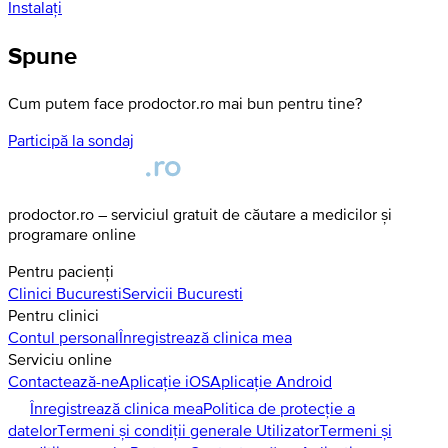
Instalați
Spune
Cum putem face prodoctor.ro mai bun pentru tine?
Participă la sondaj
prodoctor.ro – serviciul gratuit de căutare a medicilor și
programare online
Pentru pacienți
Clinici
Bucuresti
Servicii
Bucuresti
Pentru clinici
Contul personal
Înregistrează clinica mea
Serviciu online
Contactează-ne
Aplicație iOS
Aplicație Android
Înregistrează clinica mea
Politica de protecție a
datelor
Termeni și condiții generale Utilizator
Termeni și