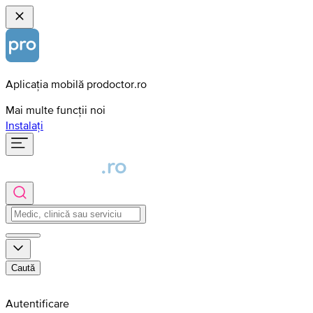
Aplicația mobilă prodoctor.ro
Mai multe funcții noi
Instalați
Caută
Autentificare