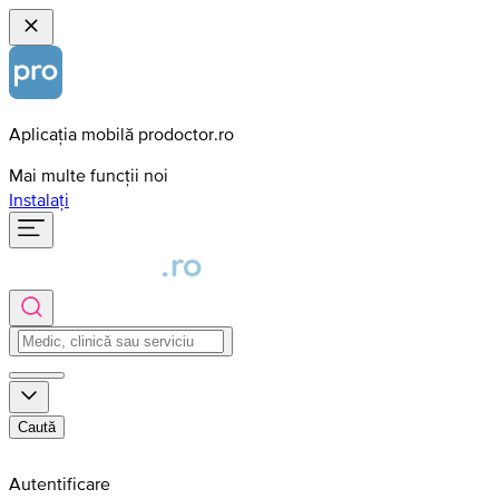
Aplicația mobilă prodoctor.ro
Mai multe funcții noi
Instalați
Caută
Autentificare