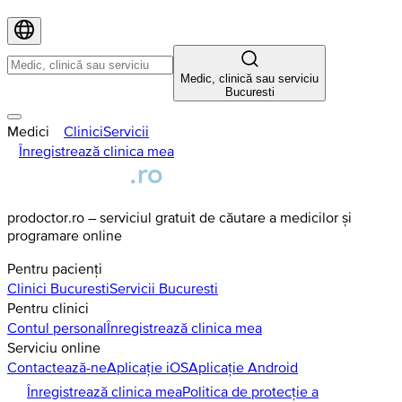
Medic, clinică sau serviciu
Bucuresti
Medici
Clinici
Servicii
Înregistrează clinica mea
prodoctor.ro – serviciul gratuit de căutare a medicilor și
programare online
Pentru pacienți
Clinici
Bucuresti
Servicii
Bucuresti
Pentru clinici
Contul personal
Înregistrează clinica mea
Serviciu online
Contactează-ne
Aplicație iOS
Aplicație Android
Înregistrează clinica mea
Politica de protecție a