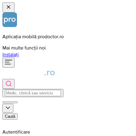
Aplicația mobilă prodoctor.ro
Mai multe funcții noi
Instalați
Caută
Autentificare