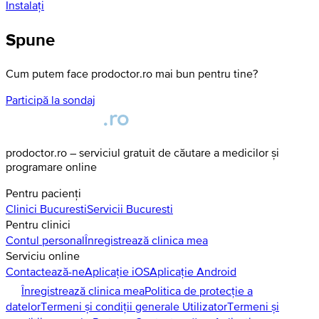
Instalați
Spune
Cum putem face prodoctor.ro mai bun pentru tine?
Participă la sondaj
prodoctor.ro – serviciul gratuit de căutare a medicilor și
programare online
Pentru pacienți
Clinici
Bucuresti
Servicii
Bucuresti
Pentru clinici
Contul personal
Înregistrează clinica mea
Serviciu online
Contactează-ne
Aplicație iOS
Aplicație Android
Înregistrează clinica mea
Politica de protecție a
datelor
Termeni și condiții generale Utilizator
Termeni și