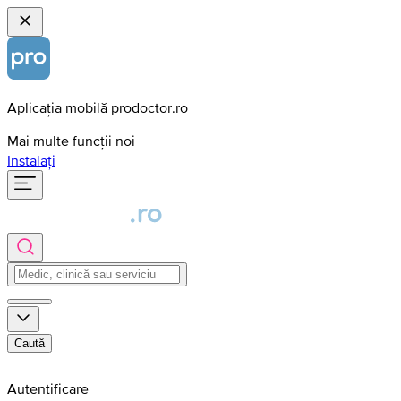
Aplicația mobilă prodoctor.ro
Mai multe funcții noi
Instalați
Caută
Autentificare