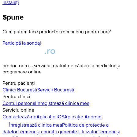
Instalați
Spune
Cum putem face prodoctor.ro mai bun pentru tine?
Participă la sondaj
prodoctor.ro – serviciul gratuit de căutare a medicilor și
programare online
Pentru pacienți
Clinici
Bucuresti
Servicii
Bucuresti
Pentru clinici
Contul personal
Înregistrează clinica mea
Serviciu online
Contactează-ne
Aplicație iOS
Aplicație Android
Înregistrează clinica mea
Politica de protecție a
datelor
Termeni și condiții generale Utilizator
Termeni și