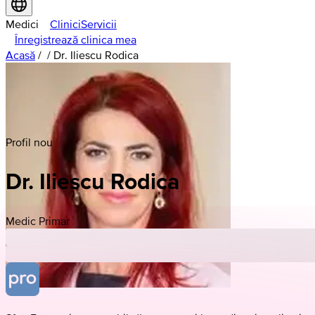
Medici
Clinici
Servicii
Înregistrează clinica mea
Acasă
/
/
Dr. Iliescu Rodica
Profil nou
Dr. Iliescu Rodica
Medic Primar