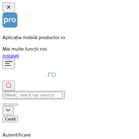
Aplicația mobilă prodoctor.ro
Mai multe funcții noi
Instalați
Caută
Autentificare