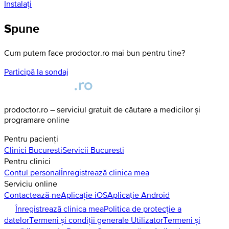
Instalați
Spune
Cum putem face prodoctor.ro mai bun pentru tine?
Participă la sondaj
prodoctor.ro – serviciul gratuit de căutare a medicilor și
programare online
Pentru pacienți
Clinici
Bucuresti
Servicii
Bucuresti
Pentru clinici
Contul personal
Înregistrează clinica mea
Serviciu online
Contactează-ne
Aplicație iOS
Aplicație Android
Înregistrează clinica mea
Politica de protecție a
datelor
Termeni și condiții generale Utilizator
Termeni și