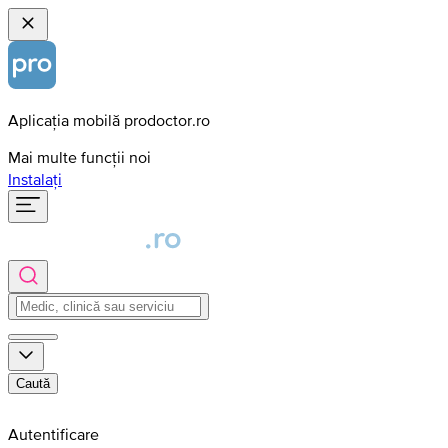
Aplicația mobilă prodoctor.ro
Mai multe funcții noi
Instalați
Caută
Autentificare