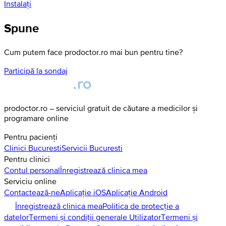
Instalați
Spune
Cum putem face prodoctor.ro mai bun pentru tine?
Participă la sondaj
prodoctor.ro – serviciul gratuit de căutare a medicilor și
programare online
Pentru pacienți
Clinici
Bucuresti
Servicii
Bucuresti
Pentru clinici
Contul personal
Înregistrează clinica mea
Serviciu online
Contactează-ne
Aplicație iOS
Aplicație Android
Înregistrează clinica mea
Politica de protecție a
datelor
Termeni și condiții generale Utilizator
Termeni și