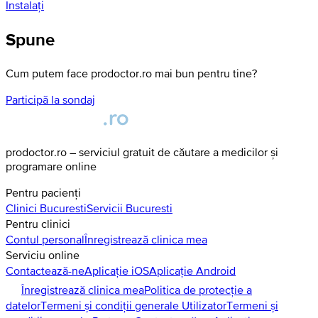
Instalați
Spune
Cum putem face prodoctor.ro mai bun pentru tine?
Participă la sondaj
prodoctor.ro – serviciul gratuit de căutare a medicilor și
programare online
Pentru pacienți
Clinici
Bucuresti
Servicii
Bucuresti
Pentru clinici
Contul personal
Înregistrează clinica mea
Serviciu online
Contactează-ne
Aplicație iOS
Aplicație Android
Înregistrează clinica mea
Politica de protecție a
datelor
Termeni și condiții generale Utilizator
Termeni și