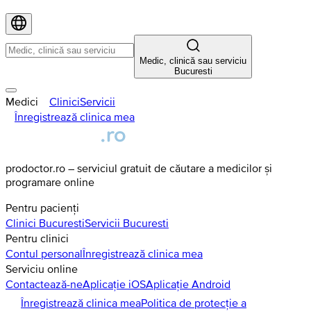
Medic, clinică sau serviciu
Bucuresti
Medici
Clinici
Servicii
Înregistrează clinica mea
prodoctor.ro – serviciul gratuit de căutare a medicilor și
programare online
Pentru pacienți
Clinici
Bucuresti
Servicii
Bucuresti
Pentru clinici
Contul personal
Înregistrează clinica mea
Serviciu online
Contactează-ne
Aplicație iOS
Aplicație Android
Înregistrează clinica mea
Politica de protecție a