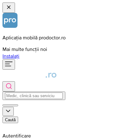
Aplicația mobilă prodoctor.ro
Mai multe funcții noi
Instalați
Caută
Autentificare