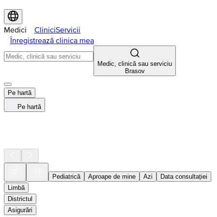
Medici
Clinici
Servicii
Înregistrează clinica mea
Medic, clinică sau serviciu
Brasov
Pe hartă
Pe hartă
Pediatrică
Aproape de mine
Azi
Data consultației
Limbă
Districtul
Asigurări