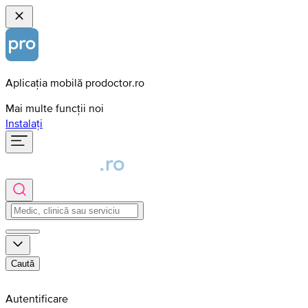
Aplicația mobilă prodoctor.ro
Mai multe funcții noi
Instalați
Caută
Autentificare