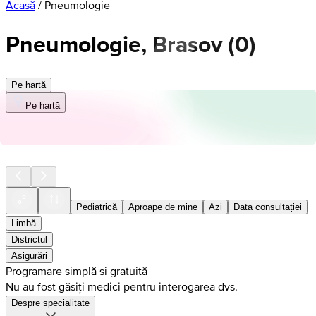
Acasă
/
Pneumologie
Pneumologie, Brasov
(
0
)
Pe hartă
Pe hartă
Pediatrică
Aproape de mine
Azi
Data consultației
Limbă
Districtul
Asigurări
Programare simplă si gratuită
Nu au fost găsiți medici pentru interogarea dvs.
Despre specialitate