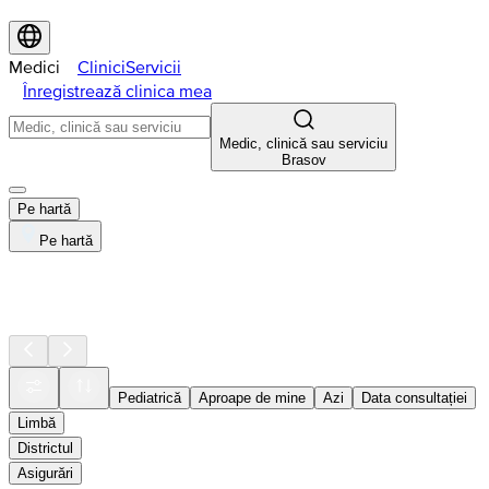
Medici
Clinici
Servicii
Înregistrează clinica mea
Medic, clinică sau serviciu
Brasov
Pe hartă
Pe hartă
Pediatrică
Aproape de mine
Azi
Data consultației
Limbă
Districtul
Asigurări