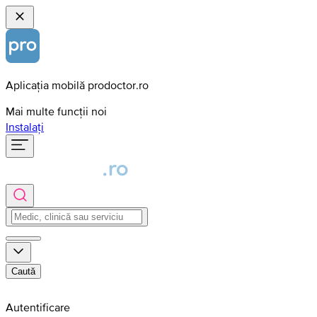
Aplicația mobilă prodoctor.ro
Mai multe funcții noi
Instalați
Caută
Autentificare