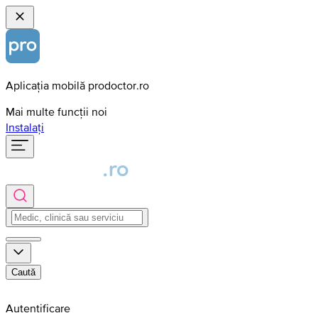
Aplicația mobilă prodoctor.ro
Mai multe funcții noi
Instalați
Caută
Autentificare