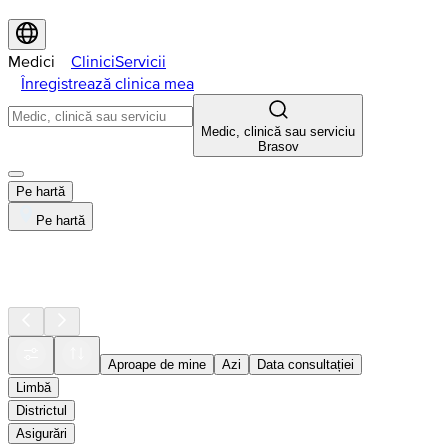
Medici
Clinici
Servicii
Înregistrează clinica mea
Medic, clinică sau serviciu
Brasov
Pe hartă
Pe hartă
Aproape de mine
Azi
Data consultației
Limbă
Districtul
Asigurări