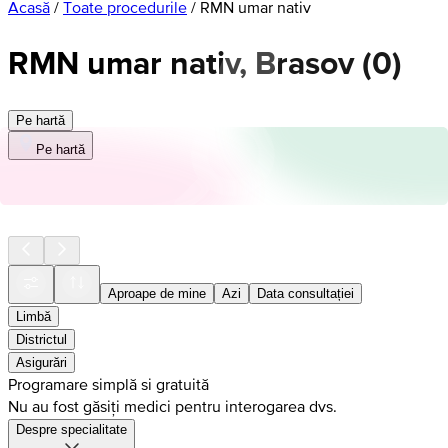
Acasă
/
Toate procedurile
/
RMN umar nativ
RMN umar nativ, Brasov
(
0
)
Pe hartă
Pe hartă
Aproape de mine
Azi
Data consultației
Limbă
Districtul
Asigurări
Programare simplă si gratuită
Nu au fost găsiți medici pentru interogarea dvs.
Despre specialitate