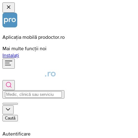
Aplicația mobilă prodoctor.ro
Mai multe funcții noi
Instalați
Caută
Autentificare