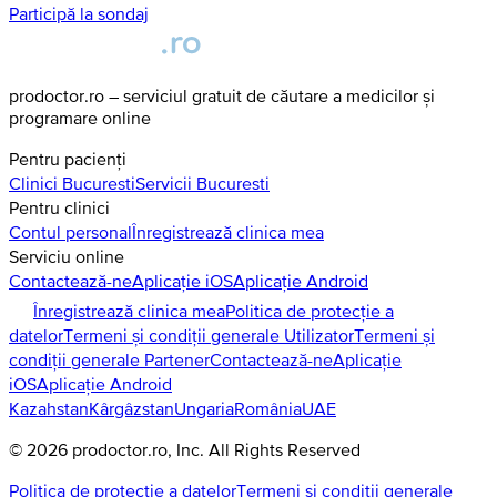
Participă la sondaj
prodoctor.ro – serviciul gratuit de căutare a medicilor și
programare online
Pentru pacienți
Clinici
Bucuresti
Servicii
Bucuresti
Pentru clinici
Contul personal
Înregistrează clinica mea
Serviciu online
Contactează-ne
Aplicație iOS
Aplicație Android
Înregistrează clinica mea
Politica de protecție a
datelor
Termeni și condiții generale Utilizator
Termeni și
condiții generale Partener
Contactează-ne
Aplicație
iOS
Aplicație Android
Kazahstan
Kârgâzstan
Ungaria
România
UAE
©
2026
prodoctor.ro
, Inc. All Rights Reserved
Politica de protecție a datelor
Termeni și condiții generale