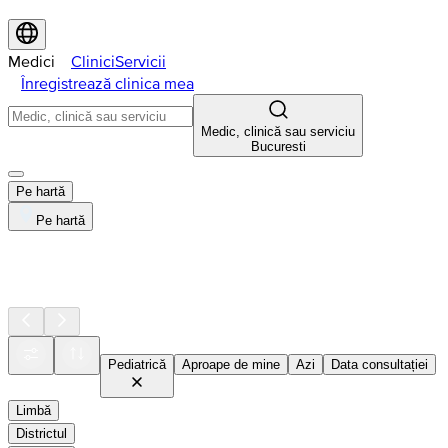
Medici
Clinici
Servicii
Înregistrează clinica mea
Medic, clinică sau serviciu
Bucuresti
Pe hartă
Pe hartă
Pediatrică
Aproape de mine
Azi
Data consultației
Limbă
Districtul