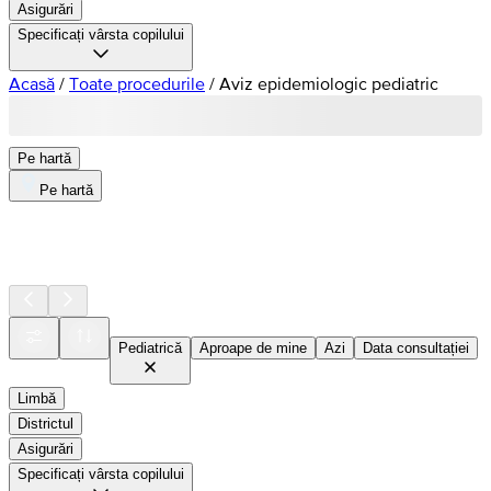
Asigurări
Specificați vârsta copilului
Acasă
/
Toate procedurile
/
Aviz epidemiologic pediatric
Pe hartă
Pe hartă
Pediatrică
Aproape de mine
Azi
Data consultației
Limbă
Districtul
Asigurări
Specificați vârsta copilului