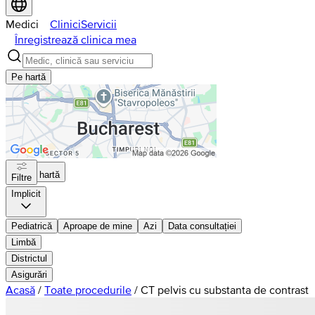
Medici
Clinici
Servicii
Înregistrează clinica mea
Pe hartă
Pe hartă
Filtre
Implicit
Pediatrică
Aproape de mine
Azi
Data consultației
Limbă
Districtul
Asigurări
Acasă
/
Toate procedurile
/
CT pelvis cu substanta de contrast