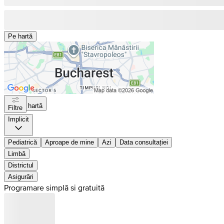
Pe hartă
Pe hartă
Filtre
Implicit
Pediatrică
Aproape de mine
Azi
Data consultației
Limbă
Districtul
Asigurări
Programare simplă si gratuită