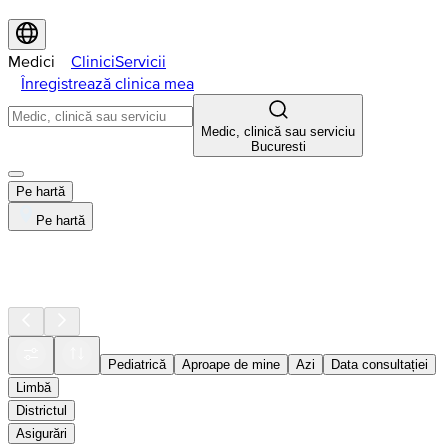
Medici
Clinici
Servicii
Înregistrează clinica mea
Medic, clinică sau serviciu
Bucuresti
Pe hartă
Pe hartă
Pediatrică
Aproape de mine
Azi
Data consultației
Limbă
Districtul
Asigurări