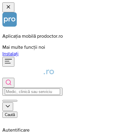
Aplicația mobilă prodoctor.ro
Mai multe funcții noi
Instalați
Caută
Autentificare