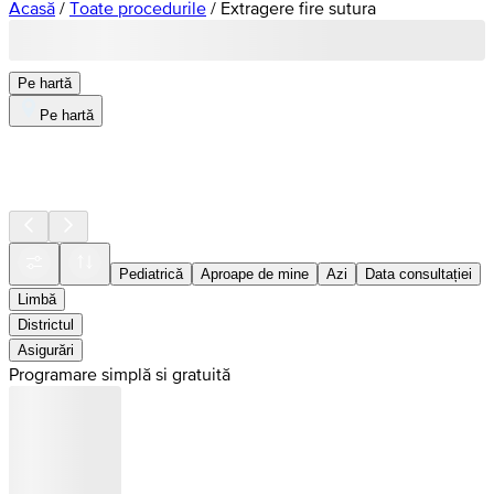
Acasă
/
Toate procedurile
/
Extragere fire sutura
Pe hartă
Pe hartă
Pediatrică
Aproape de mine
Azi
Data consultației
Limbă
Districtul
Asigurări
Programare simplă si gratuită