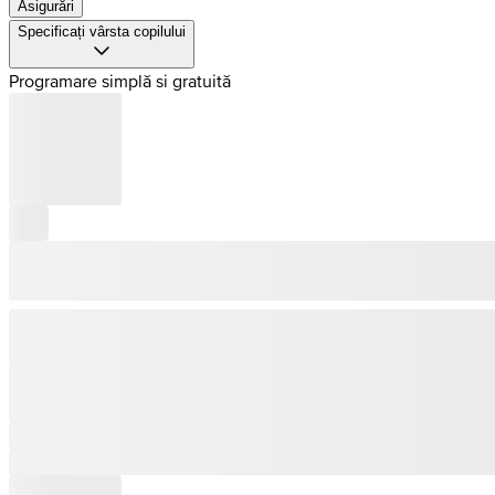
Asigurări
Specificați vârsta copilului
Programare simplă si gratuită