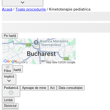
Acasă
/
Toate procedurile
/
Kinetoterapie pediatrica
Pe hartă
Pe hartă
Filtre
Implicit
Pediatrică
Aproape de mine
Azi
Data consultației
Limbă
Districtul