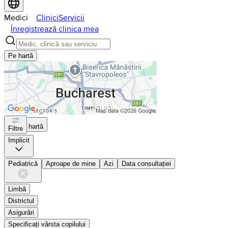
Medici
Clinici
Servicii
Înregistrează clinica mea
Pe hartă
Pe hartă
Filtre
Implicit
Pediatrică
Aproape de mine
Azi
Data consultației
Limbă
Districtul
Asigurări
Specificați vârsta copilului