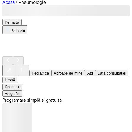
Acasă
/
Pneumologie
Pe hartă
Pe hartă
Pediatrică
Aproape de mine
Azi
Data consultației
Limbă
Districtul
Asigurări
Programare simplă si gratuită