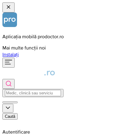
Aplicația mobilă prodoctor.ro
Mai multe funcții noi
Instalați
Caută
Autentificare