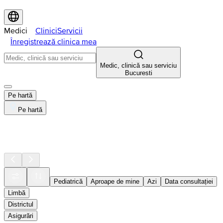
Medici
Clinici
Servicii
Înregistrează clinica mea
Medic, clinică sau serviciu
Bucuresti
Pe hartă
Pe hartă
Pediatrică
Aproape de mine
Azi
Data consultației
Limbă
Districtul
Asigurări