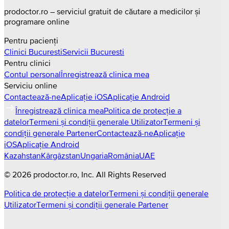
prodoctor.ro – serviciul gratuit de căutare a medicilor și
programare online
Pentru pacienți
Clinici
Bucuresti
Servicii
Bucuresti
Pentru clinici
Contul personal
Înregistrează clinica mea
Serviciu online
Contactează-ne
Aplicație iOS
Aplicație Android
Înregistrează clinica mea
Politica de protecție a
datelor
Termeni și condiții generale Utilizator
Termeni și
condiții generale Partener
Contactează-ne
Aplicație
iOS
Aplicație Android
Kazahstan
Kârgâzstan
Ungaria
România
UAE
©
2026
prodoctor.ro
, Inc. All Rights Reserved
Politica de protecție a datelor
Termeni și condiții generale
Utilizator
Termeni și condiții generale Partener