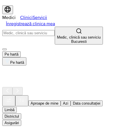
Medici
Clinici
Servicii
Înregistrează clinica mea
Medic, clinică sau serviciu
Bucuresti
Pe hartă
Pe hartă
Aproape de mine
Azi
Data consultației
Limbă
Districtul
Asigurări