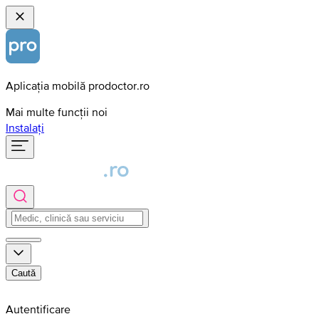
Aplicația mobilă prodoctor.ro
Mai multe funcții noi
Instalați
Caută
Autentificare