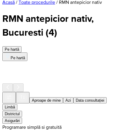
Acasă
/
Toate procedurile
/
RMN antepicior nativ
RMN antepicior nativ,
Bucuresti
(
4
)
Pe hartă
Pe hartă
Aproape de mine
Azi
Data consultației
Limbă
Districtul
Asigurări
Programare simplă si gratuită