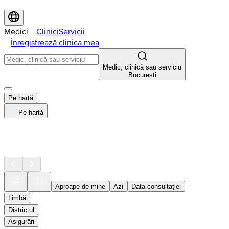
Medici
Clinici
Servicii
Înregistrează clinica mea
Medic, clinică sau serviciu
Bucuresti
Pe hartă
Pe hartă
Aproape de mine
Azi
Data consultației
Limbă
Districtul
Asigurări