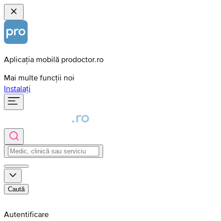
Aplicația mobilă prodoctor.ro
Mai multe funcții noi
Instalați
Caută
Autentificare