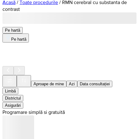
Acasă
/
Toate procedurile
/
RMN cerebral cu substanta de
contrast
Pe hartă
Pe hartă
Aproape de mine
Azi
Data consultației
Limbă
Districtul
Asigurări
Programare simplă si gratuită