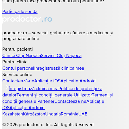
Cum putem face prodoctor.ro mai bun pentru tine?
Participă la sondaj
prodoctor.ro – serviciul gratuit de căutare a medicilor și
programare online
Pentru pacienți
Clinici
Cluj-Napoca
Servicii
Cluj-Napoca
Pentru clinici
Contul personal
Înregistrează clinica mea
Serviciu online
Contactează-ne
Aplicație iOS
Aplicație Android
Înregistrează clinica mea
Politica de protecție a
datelor
Termeni și condiții generale Utilizator
Termeni și
condiții generale Partener
Contactează-ne
Aplicație
iOS
Aplicație Android
Kazahstan
Kârgâzstan
Ungaria
România
UAE
©
2026
prodoctor.ro
, Inc. All Rights Reserved