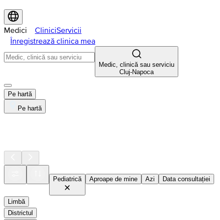
Medici
Clinici
Servicii
Înregistrează clinica mea
Medic, clinică sau serviciu
Cluj-Napoca
Pe hartă
Pe hartă
Pediatrică
Aproape de mine
Azi
Data consultației
Limbă
Districtul