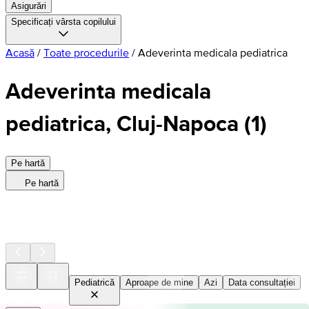
Asigurări
Specificați vârsta copilului
Acasă
/
Toate procedurile
/
Adeverinta medicala pediatrica
Adeverinta medicala
pediatrica, Cluj-Napoca
(
1
)
Pe hartă
Pe hartă
Pediatrică
Aproape de mine
Azi
Data consultației