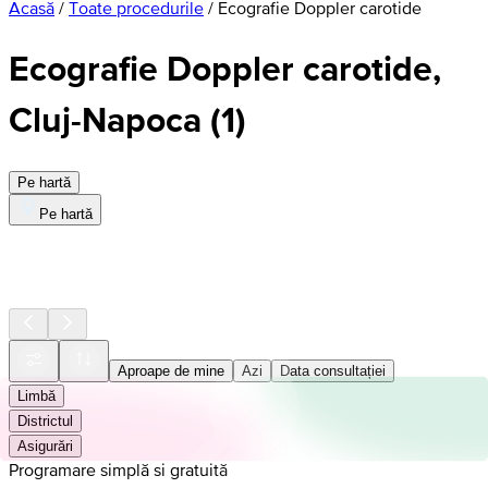
Acasă
/
Toate procedurile
/
Ecografie Doppler carotide
Ecografie Doppler carotide,
Cluj-Napoca
(
1
)
Pe hartă
Pe hartă
Aproape de mine
Azi
Data consultației
Limbă
Districtul
Asigurări
Programare simplă si gratuită