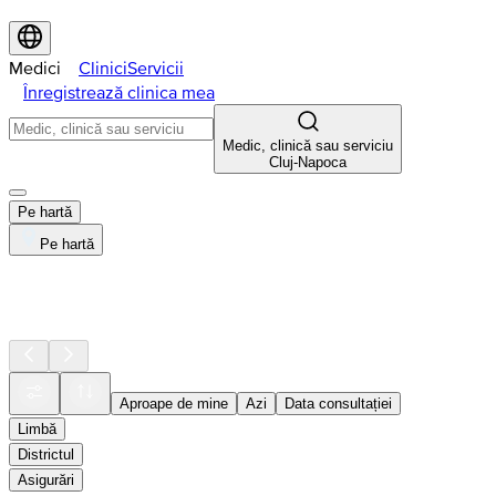
Medici
Clinici
Servicii
Înregistrează clinica mea
Medic, clinică sau serviciu
Cluj-Napoca
Pe hartă
Pe hartă
Aproape de mine
Azi
Data consultației
Limbă
Districtul
Asigurări