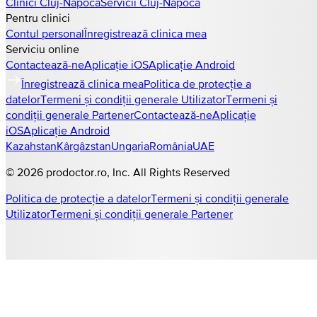
Clinici
Cluj-Napoca
Servicii
Cluj-Napoca
Pentru clinici
Contul personal
Înregistrează clinica mea
Serviciu online
Contactează-ne
Aplicație iOS
Aplicație Android
Înregistrează clinica mea
Politica de protecție a
datelor
Termeni și condiții generale Utilizator
Termeni și
condiții generale Partener
Contactează-ne
Aplicație
iOS
Aplicație Android
Kazahstan
Kârgâzstan
Ungaria
România
UAE
©
2026
prodoctor.ro
, Inc. All Rights Reserved
Politica de protecție a datelor
Termeni și condiții generale
Utilizator
Termeni și condiții generale Partener