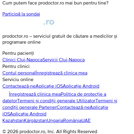
Cum putem face prodoctor.ro mai bun pentru tine?
Participă la sondaj
prodoctor.ro – serviciul gratuit de căutare a medicilor și
programare online
Pentru pacienți
Clinici
Cluj-Napoca
Servicii
Cluj-Napoca
Pentru clinici
Contul personal
Înregistrează clinica mea
Serviciu online
Contactează-ne
Aplicație iOS
Aplicație Android
Înregistrează clinica mea
Politica de protecție a
datelor
Termeni și condiții generale Utilizator
Termeni și
condiții generale Partener
Contactează-ne
Aplicație
iOS
Aplicație Android
Kazahstan
Kârgâzstan
Ungaria
România
UAE
©
2026
prodoctor.ro
, Inc. All Rights Reserved