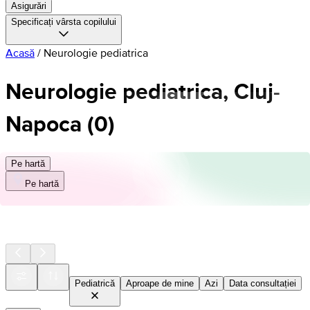
Asigurări
Specificați vârsta copilului
Acasă
/
Neurologie pediatrica
Neurologie pediatrica, Cluj-
Napoca
(
0
)
Pe hartă
Pe hartă
Pediatrică
Aproape de mine
Azi
Data consultației