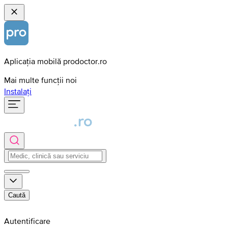
Aplicația mobilă prodoctor.ro
Mai multe funcții noi
Instalați
Caută
Autentificare