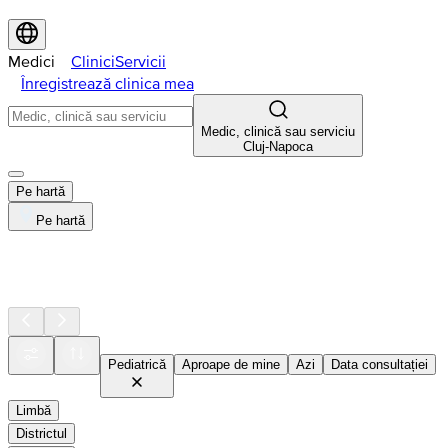
Medici
Clinici
Servicii
Înregistrează clinica mea
Medic, clinică sau serviciu
Cluj-Napoca
Pe hartă
Pe hartă
Pediatrică
Aproape de mine
Azi
Data consultației
Limbă
Districtul