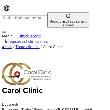
Medic, clinică sau serviciu
Bucuresti
Medici
Clinici
Servicii
Înregistrează clinica mea
Acasă
/
Toate clinicile
/
Carol Clinic
0 recenzii
Carol Clinic
Bucuresti
Bulevardul Tudor Vladimirescu 45, 050881 București