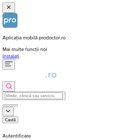
Aplicația mobilă prodoctor.ro
Mai multe funcții noi
Instalați
Caută
Autentificare