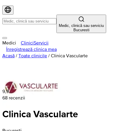
Medic, clinică sau serviciu
Bucuresti
Medici
Clinici
Servicii
Înregistrează clinica mea
Acasă
/
Toate clinicile
/
Clinica Vascularte
9,9
68 recenzii
Clinica Vascularte
Bucuresti