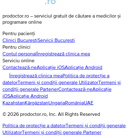
prodoctor.ro – serviciul gratuit de căutare a medicilor și
programare online
Pentru pacienți
Clinici
Bucuresti
Servicii
Bucuresti
Pentru clinici
Contul personal
Înregistrează clinica mea
Serviciu online
Contactează-ne
Aplicație iOS
Aplicație Android
Înregistrează clinica mea
Politica de protecție a
datelor
Termeni și condiții generale Utilizator
Termeni și
condiții generale Partener
Contactează-ne
Aplicație
iOS
Aplicație Android
Kazahstan
Kârgâzstan
Ungaria
România
UAE
©
2026
prodoctor.ro
, Inc. All Rights Reserved
Politica de protecție a datelor
Termeni și condiții generale
Utilizator
Termeni și condiții generale Partener