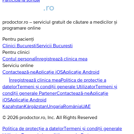
prodoctor.ro – serviciul gratuit de căutare a medicilor și
programare online
Pentru pacienți
Clinici
Bucuresti
Servicii
Bucuresti
Pentru clinici
Contul personal
Înregistrează clinica mea
Serviciu online
Contactează-ne
Aplicație iOS
Aplicație Android
Înregistrează clinica mea
Politica de protecție a
datelor
Termeni și condiții generale Utilizator
Termeni și
condiții generale Partener
Contactează-ne
Aplicație
iOS
Aplicație Android
Kazahstan
Kârgâzstan
Ungaria
România
UAE
©
2026
prodoctor.ro
, Inc. All Rights Reserved
Politica de protecție a datelor
Termeni și condiții generale