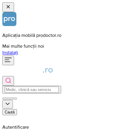
Aplicația mobilă prodoctor.ro
Mai multe funcții noi
Instalați
Caută
Autentificare