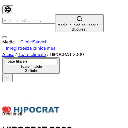
Medic, clinică sau serviciu
Bucuresti
Medici
Clinici
Servicii
Înregistrează clinica mea
Acasă
/
Toate clinicile
/
HIPOCRAT 2000
Toate filialele
3 filiale
0 recenzii