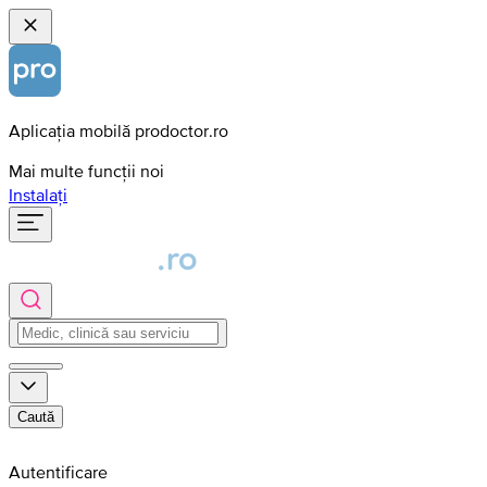
Aplicația mobilă prodoctor.ro
Mai multe funcții noi
Instalați
Caută
Autentificare