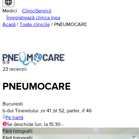
Medici
Clinici
Servicii
Înregistrează clinica mea
Acasă
/
Toate clinicile
/
PNEUMOCARE
9,9
23 recenzii
PNEUMOCARE
Bucuresti
b-dul Tineretului ,nr 41 ,bl 52, parter, if 46
Pe hartă
Se deschide lun. la 15:30
Fără fotografii
Fără fotografii