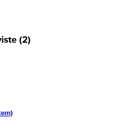
viste (2)
tem)