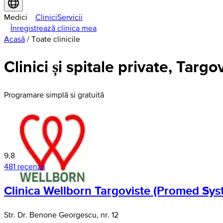
Medici
Clinici
Servicii
Înregistrează clinica mea
Acasă
/
Toate clinicile
Clinici și spitale private, Targo
Programare simplă si gratuită
9,8
481 recenzii
Clinica Wellborn Targoviste (Promed Sys
Str. Dr. Benone Georgescu, nr. 12