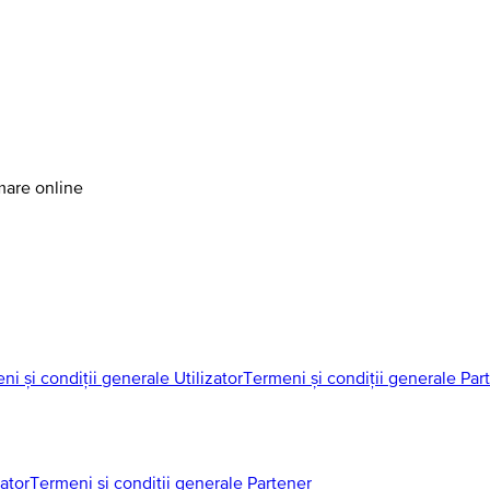
amare online
ni și condiții generale Utilizator
Termeni și condiții generale Par
zator
Termeni și condiții generale Partener