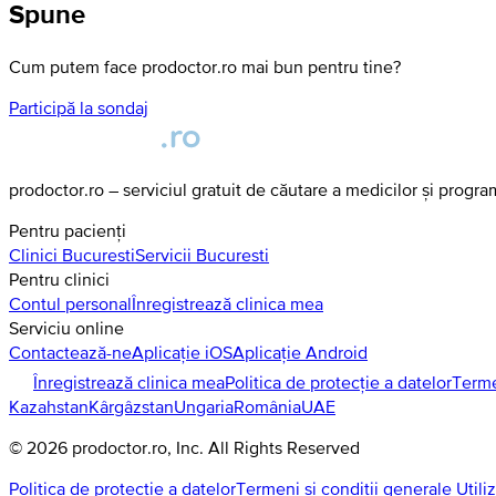
Spune
Cum putem face prodoctor.ro mai bun pentru tine?
Participă la sondaj
prodoctor.ro – serviciul gratuit de căutare a medicilor și progr
Pentru pacienți
Clinici
Bucuresti
Servicii
Bucuresti
Pentru clinici
Contul personal
Înregistrează clinica mea
Serviciu online
Contactează-ne
Aplicație iOS
Aplicație Android
Înregistrează clinica mea
Politica de protecție a datelor
Terme
Kazahstan
Kârgâzstan
Ungaria
România
UAE
©
2026
prodoctor.ro
, Inc. All Rights Reserved
Politica de protecție a datelor
Termeni și condiții generale Utili