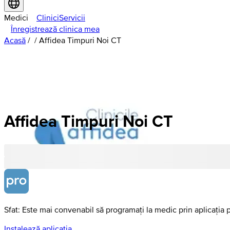
Medici
Clinici
Servicii
Înregistrează clinica mea
Acasă
/
/
Affidea Timpuri Noi CT
Affidea
Timpuri
Noi CT
Sfat: Este mai convenabil să programați la medic prin aplicația 
Instalează aplicația