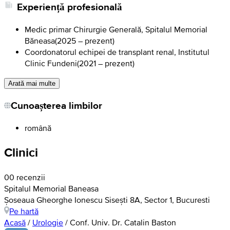
Experiență profesională
Medic primar Chirurgie Generală, Spitalul Memorial
Băneasa
(
2025 – prezent
)
Coordonatorul echipei de transplant renal, Institutul
Clinic Fundeni
(
2021 – prezent
)
Arată mai multe
Cunoașterea limbilor
română
Clinici
0
0 recenzii
Spitalul Memorial Baneasa
Șoseaua Gheorghe Ionescu Sisești 8A, Sector 1, Bucuresti
Pe hartă
Acasă
/
Urologie
/
Conf. Univ. Dr. Catalin Baston