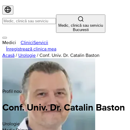
Medic, clinică sau serviciu
Bucuresti
Medici
Clinici
Servicii
Înregistrează clinica mea
Acasă
/
Urologie
/
Conf. Univ. Dr. Catalin Baston
Profil nou
Conf. Univ. Dr. Catalin Baston
Urologie
Medic Primar