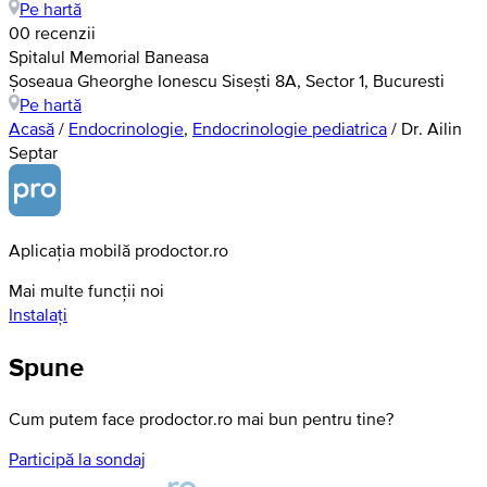
Pe hartă
0
0 recenzii
Spitalul Memorial Baneasa
Șoseaua Gheorghe Ionescu Sisești 8A, Sector 1, Bucuresti
Pe hartă
Acasă
/
Endocrinologie
,
Endocrinologie pediatrica
/
Dr. Ailin
Septar
Aplicația mobilă prodoctor.ro
Mai multe funcții noi
Instalați
Spune
Cum putem face prodoctor.ro mai bun pentru tine?
Participă la sondaj