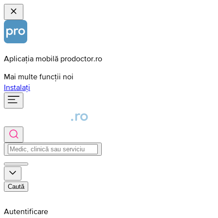
Aplicația mobilă prodoctor.ro
Mai multe funcții noi
Instalați
Caută
Autentificare