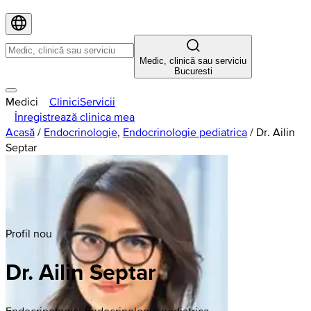
Medic, clinică sau serviciu
Bucuresti
Medici
Clinici
Servicii
Înregistrează clinica mea
Acasă
/
Endocrinologie
,
Endocrinologie pediatrica
/
Dr. Ailin
Septar
Profil nou
Dr. Ailin Septar
Endocrinologie, Endocrinologie pediatrica