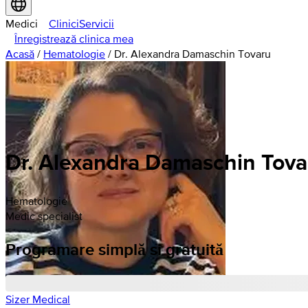
Medici
Clinici
Servicii
Înregistrează clinica mea
Acasă
/
Hematologie
/
Dr. Alexandra Damaschin Tovaru
Dr. Alexandra Damaschin Tova
Hematologie
Medic specialist
Programare simplă si gratuită
Sizer Medical