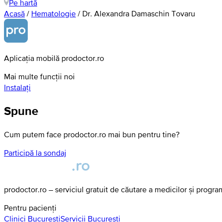
Pe hartă
Acasă
/
Hematologie
/
Dr. Alexandra Damaschin Tovaru
Aplicația mobilă prodoctor.ro
Mai multe funcții noi
Instalați
Spune
Cum putem face prodoctor.ro mai bun pentru tine?
Participă la sondaj
prodoctor.ro – serviciul gratuit de căutare a medicilor și progr
Pentru pacienți
Clinici
Bucuresti
Servicii
Bucuresti