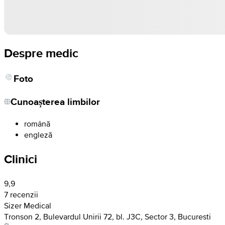
Despre medic
Foto
Cunoașterea limbilor
română
engleză
Clinici
9,9
7 recenzii
Sizer Medical
Tronson 2, Bulevardul Unirii 72, bl. J3C, Sector 3, Bucuresti