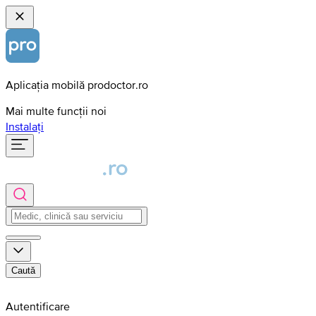
Aplicația mobilă prodoctor.ro
Mai multe funcții noi
Instalați
Caută
Autentificare