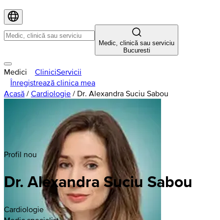
Medic, clinică sau serviciu
Bucuresti
Medici
Clinici
Servicii
Înregistrează clinica mea
Acasă
/
Cardiologie
/
Dr. Alexandra Suciu Sabou
Profil nou
Dr. Alexandra Suciu Sabou
Cardiologie
Medic specialist