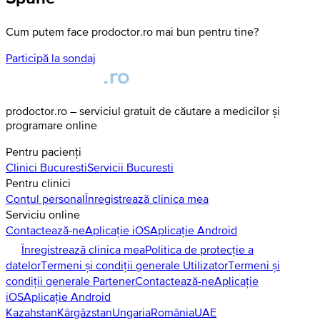
Cum putem face prodoctor.ro mai bun pentru tine?
Participă la sondaj
prodoctor.ro – serviciul gratuit de căutare a medicilor și
programare online
Pentru pacienți
Clinici
Bucuresti
Servicii
Bucuresti
Pentru clinici
Contul personal
Înregistrează clinica mea
Serviciu online
Contactează-ne
Aplicație iOS
Aplicație Android
Înregistrează clinica mea
Politica de protecție a
datelor
Termeni și condiții generale Utilizator
Termeni și
condiții generale Partener
Contactează-ne
Aplicație
iOS
Aplicație Android
Kazahstan
Kârgâzstan
Ungaria
România
UAE