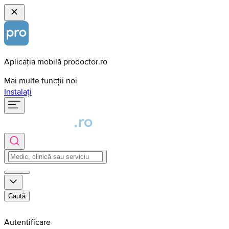
Aplicația mobilă prodoctor.ro
Mai multe funcții noi
Instalați
Caută
Autentificare