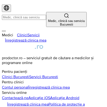
Medic, clinică sau serviciu
Bucuresti
Medici
Clinici
Servicii
Înregistrează clinica mea
prodoctor.ro – serviciul gratuit de căutare a medicilor și
programare online
Pentru pacienți
Clinici
Bucuresti
Servicii
Bucuresti
Pentru clinici
Contul personal
Înregistrează clinica mea
Serviciu online
Contactează-ne
Aplicație iOS
Aplicație Android
Înregistrează clinica mea
Politica de protecție a