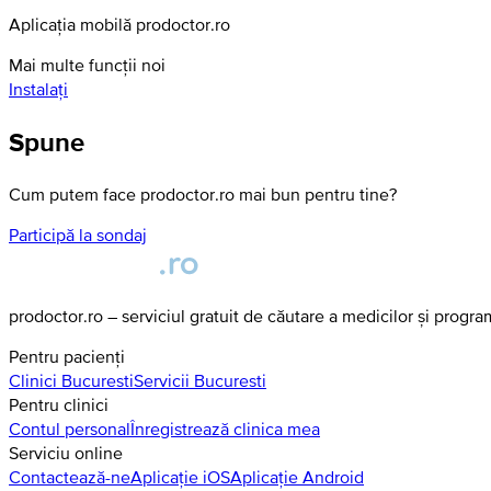
Aplicația mobilă prodoctor.ro
Mai multe funcții noi
Instalați
Spune
Cum putem face prodoctor.ro mai bun pentru tine?
Participă la sondaj
prodoctor.ro – serviciul gratuit de căutare a medicilor și progr
Pentru pacienți
Clinici
Bucuresti
Servicii
Bucuresti
Pentru clinici
Contul personal
Înregistrează clinica mea
Serviciu online
Contactează-ne
Aplicație iOS
Aplicație Android