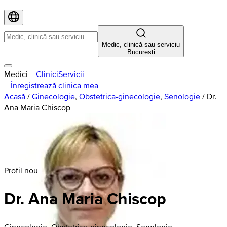
Medic, clinică sau serviciu
Bucuresti
Medici
Clinici
Servicii
Înregistrează clinica mea
Acasă
/
Ginecologie
,
Obstetrica-ginecologie
,
Senologie
/
Dr.
Ana Maria Chiscop
Profil nou
Dr. Ana Maria Chiscop
Ginecologie, Obstetrica-ginecologie, Senologie