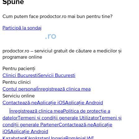
Spune
Cum putem face prodoctor.ro mai bun pentru tine?
Participă la sondaj
prodoctor.ro – serviciul gratuit de căutare a medicilor și
programare online
Pentru pacienți
Clinici
Bucuresti
Servicii
Bucuresti
Pentru clinici
Contul personal
Înregistrează clinica mea
Serviciu online
Contactează-ne
Aplicație iOS
Aplicație Android
Înregistrează clinica mea
Politica de protecție a
datelor
Termeni și condiții generale Utilizator
Termeni și
condiții generale Partener
Contactează-ne
Aplicație
iOS
Aplicație Android
Kazahstan
Kârgâzstan
Ungaria
România
UAE