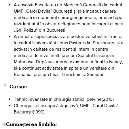
A absolvit Facultatea de Medicină Generală din cadrul
UMF „Carol Davila” București și și-a început cariera
medicală în domeniul chirurgiei generale, urmând apoi
rezidențiatul în obstetrică-ginecologie în cadrul clinicii
„Gh. Polizu” din București.
A urmat o supraspecializare postuniversitară în Franța,
în cadrul Universității Louis Pasteur din Strasbourg, și a
activat în calitate de rezident și intern în centre
medicale de nivel înalt, precum Spitalul Hasenrain –
Mulhouse. După susținerea examenului final în Nancy,
și-a continuat activitatea în spitale universitare din
România, precum Elias, Euroclinic și Sanador.
Cursuri
Tehnici avansate în chirurgia staticii pelvine
(
2010
)
Chirurgia celioscopică digestivă, UMF „Carol Davila”,
București
(
1999
)
Cunoașterea limbilor