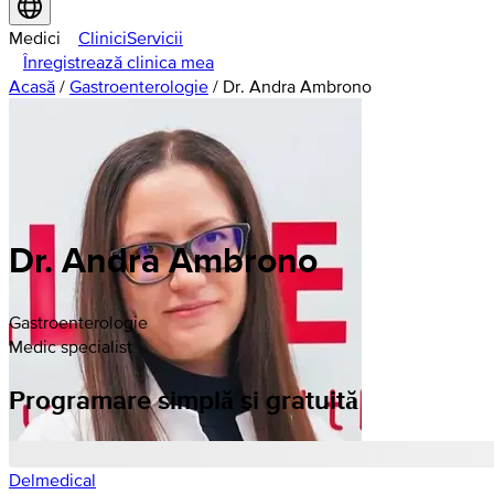
Medici
Clinici
Servicii
Înregistrează clinica mea
Acasă
/
Gastroenterologie
/
Dr. Andra Ambrono
Dr. Andra Ambrono
Gastroenterologie
Medic specialist
Programare simplă si gratuită
Delmedical