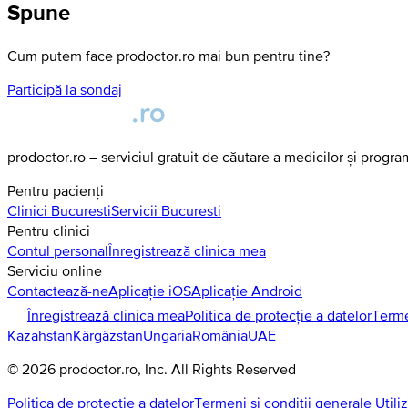
Spune
Cum putem face prodoctor.ro mai bun pentru tine?
Participă la sondaj
prodoctor.ro – serviciul gratuit de căutare a medicilor și progr
Pentru pacienți
Clinici
Bucuresti
Servicii
Bucuresti
Pentru clinici
Contul personal
Înregistrează clinica mea
Serviciu online
Contactează-ne
Aplicație iOS
Aplicație Android
Înregistrează clinica mea
Politica de protecție a datelor
Terme
Kazahstan
Kârgâzstan
Ungaria
România
UAE
©
2026
prodoctor.ro
, Inc. All Rights Reserved
Politica de protecție a datelor
Termeni și condiții generale Utili