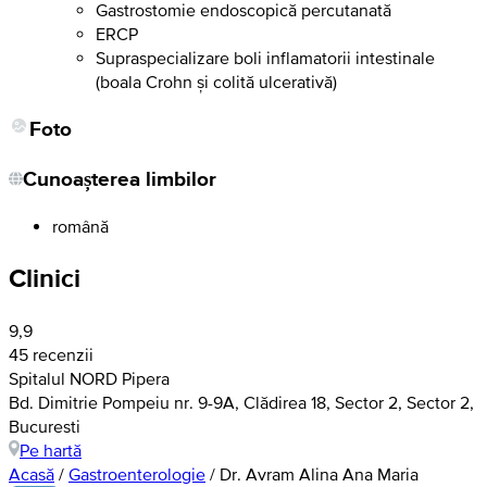
Gastrostomie endoscopică percutanată
ERCP
Supraspecializare boli inflamatorii intestinale
(boala Crohn și colită ulcerativă)
Foto
Cunoașterea limbilor
română
Clinici
9,9
45 recenzii
Spitalul NORD Pipera
Bd. Dimitrie Pompeiu nr. 9-9A, Clădirea 18, Sector 2, Sector 2,
Bucuresti
Pe hartă
Acasă
/
Gastroenterologie
/
Dr. Avram Alina Ana Maria