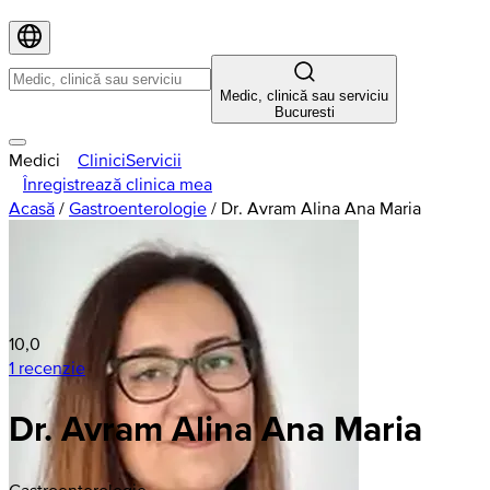
Medic, clinică sau serviciu
Bucuresti
Medici
Clinici
Servicii
Înregistrează clinica mea
Acasă
/
Gastroenterologie
/
Dr. Avram Alina Ana Maria
10,0
1 recenzie
Dr. Avram Alina Ana Maria
Gastroenterologie