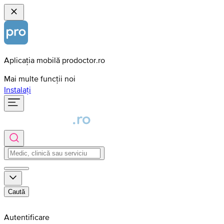
Aplicația mobilă prodoctor.ro
Mai multe funcții noi
Instalați
Caută
Autentificare