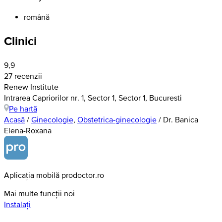
română
Clinici
9,9
27 recenzii
Renew Institute
Intrarea Capriorilor nr. 1, Sector 1, Sector 1, Bucuresti
Pe hartă
Acasă
/
Ginecologie
,
Obstetrica-ginecologie
/
Dr. Banica
Elena-Roxana
Aplicația mobilă prodoctor.ro
Mai multe funcții noi
Instalați