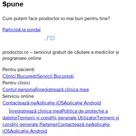
Spune
Cum putem face prodoctor.ro mai bun pentru tine?
Participă la sondaj
prodoctor.ro – serviciul gratuit de căutare a medicilor și
programare online
Pentru pacienți
Clinici
Bucuresti
Servicii
Bucuresti
Pentru clinici
Contul personal
Înregistrează clinica mea
Serviciu online
Contactează-ne
Aplicație iOS
Aplicație Android
Înregistrează clinica mea
Politica de protecție a
datelor
Termeni și condiții generale Utilizator
Termeni și
condiții generale Partener
Contactează-ne
Aplicație
iOS
Aplicație Android