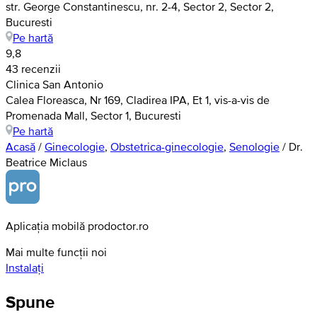
str. George Constantinescu, nr. 2-4, Sector 2, Sector 2,
Bucuresti
Pe hartă
9,8
43 recenzii
Clinica San Antonio
Calea Floreasca, Nr 169, Cladirea IPA, Et 1, vis-a-vis de
Promenada Mall, Sector 1, Bucuresti
Pe hartă
Acasă
/
Ginecologie
,
Obstetrica-ginecologie
,
Senologie
/
Dr.
Beatrice Miclaus
Aplicația mobilă prodoctor.ro
Mai multe funcții noi
Instalați
Spune