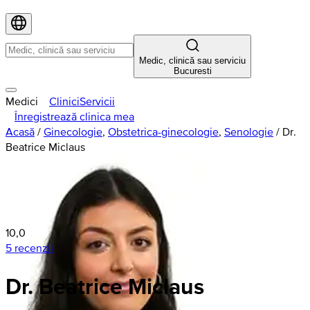
Medic, clinică sau serviciu
Bucuresti
Medici
Clinici
Servicii
Înregistrează clinica mea
Acasă
/
Ginecologie
,
Obstetrica-ginecologie
,
Senologie
/
Dr.
Beatrice Miclaus
10,0
5 recenzii
Dr. Beatrice Miclaus