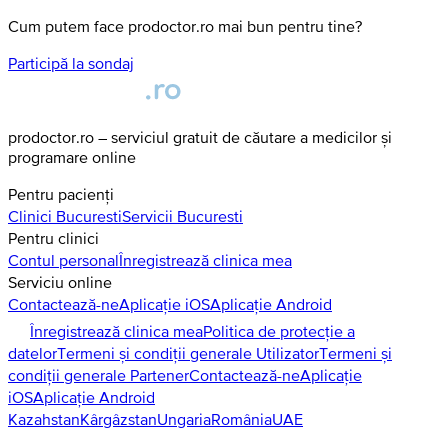
Cum putem face prodoctor.ro mai bun pentru tine?
Participă la sondaj
prodoctor.ro – serviciul gratuit de căutare a medicilor și
programare online
Pentru pacienți
Clinici
Bucuresti
Servicii
Bucuresti
Pentru clinici
Contul personal
Înregistrează clinica mea
Serviciu online
Contactează-ne
Aplicație iOS
Aplicație Android
Înregistrează clinica mea
Politica de protecție a
datelor
Termeni și condiții generale Utilizator
Termeni și
condiții generale Partener
Contactează-ne
Aplicație
iOS
Aplicație Android
Kazahstan
Kârgâzstan
Ungaria
România
UAE