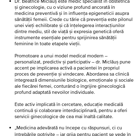
Dr. Beatrice Miclăuș este medic specialist în obstetrică
și ginecologie, cu o viziune profund ancorată în
medicina preventivă și în influența epigeneticii asupra
sănătății femeii. Crede cu tărie că prevenția este pilonul
unei vieți echilibrate și că înțelegerea interacțiunilor
dintre mediu, stil de viață și expresia genetică oferă
instrumente esențiale pentru sprijinirea sănătății
feminine în toate etapele vieții.
Promotoare a unui model medical modern –
personalizat, predictiv și participativ – dr. Miclăuș pune
accent pe implicarea activă a pacientei în propriul
proces de prevenție și vindecare. Abordarea sa clinică
integrează dimensiunile biologice, emoționale și sociale
ale fiecărei femei, conturând o îngrijire ginecologică
profund adaptată nevoilor individuale.
Este activ implicată în cercetare, educație medicală
continuă și colaborare interdisciplinară, pentru a oferi
servicii ginecologice de cea mai înaltă calitate.
„Medicina adevărată nu începe cu răspunsuri, ci cu
întrebările potrivite – iar grija pentru pacient se vede în