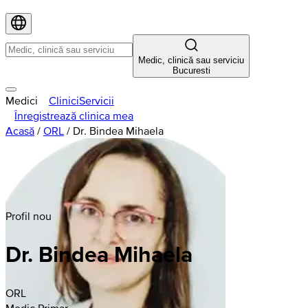
Medic, clinică sau serviciu
Bucuresti
Medici
Clinici
Servicii
Înregistrează clinica mea
Acasă
/
ORL
/
Dr. Bindea Mihaela
Profil nou
Dr. Bindea Mihaela
ORL
Medic Primar