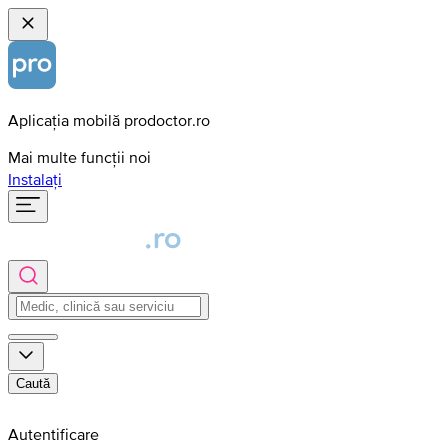
Aplicația mobilă prodoctor.ro
Mai multe funcții noi
Instalați
Caută
Autentificare