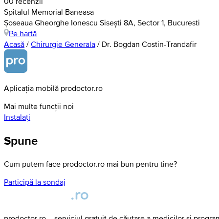
0
0 recenzii
Spitalul Memorial Baneasa
Șoseaua Gheorghe Ionescu Sisești 8A, Sector 1, Bucuresti
Pe hartă
Acasă
/
Chirurgie Generala
/
Dr. Bogdan Costin-Trandafir
Aplicația mobilă prodoctor.ro
Mai multe funcții noi
Instalați
Spune
Cum putem face prodoctor.ro mai bun pentru tine?
Participă la sondaj
prodoctor.ro – serviciul gratuit de căutare a medicilor și progr