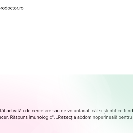
prodoctor.ro
t activități de cercetare sau de voluntariat, cât și științifice f
ancer. Răspuns imunologic”, „Rezecția abdominoperineală pentru c