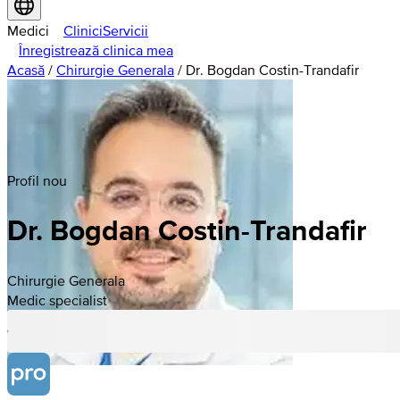
Medici
Clinici
Servicii
Înregistrează clinica mea
Acasă
/
Chirurgie Generala
/
Dr. Bogdan Costin-Trandafir
Profil nou
Dr. Bogdan Costin-Trandafir
Chirurgie Generala
Medic specialist