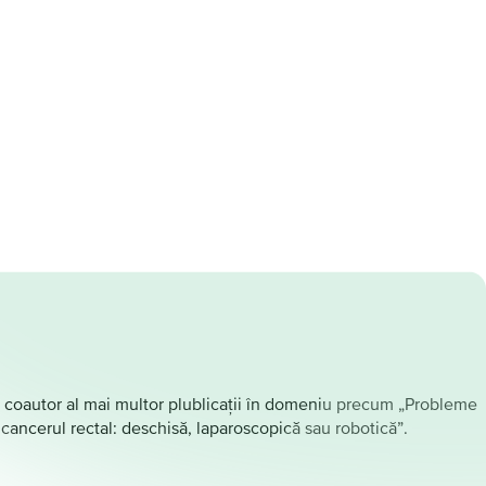
iind coautor al mai multor plublicații în domeniu precum „Probleme
ancerul rectal: deschisă, laparoscopică sau robotică”.