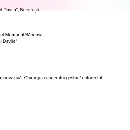
l Davila”, București
alul Memorial Băneasa
l Davila”
m invazivă -Chirurgia cancerului gastric/ colorectal