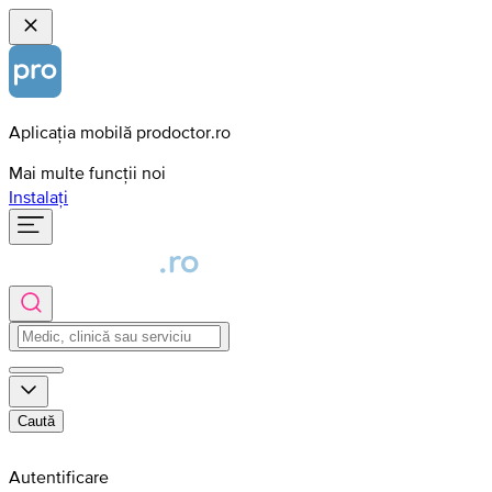
Aplicația mobilă prodoctor.ro
Mai multe funcții noi
Instalați
Caută
Autentificare