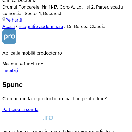
Clinica Doctor MIT
Drumul Ponoarele, Nr. 11-17, Corp A, Lot 1 si 2, Parter, spatiu
comercial, Sector 1, Bucuresti
Pe hartă
Acasă
/
Ecografie abdominala
/
Dr. Burcea Claudia
Aplicația mobilă prodoctor.ro
Mai multe funcții noi
Instalați
Spune
Cum putem face prodoctor.ro mai bun pentru tine?
Participă la sondaj
prodoctor.ro – serviciul gratuit de căutare a medicilor și