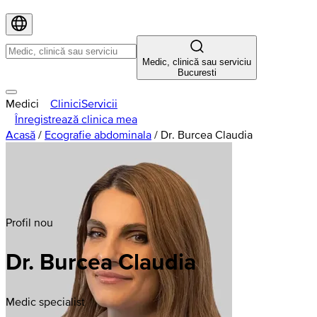
Medic, clinică sau serviciu
Bucuresti
Medici
Clinici
Servicii
Înregistrează clinica mea
Acasă
/
Ecografie abdominala
/
Dr. Burcea Claudia
Profil nou
Dr. Burcea Claudia
Medic specialist