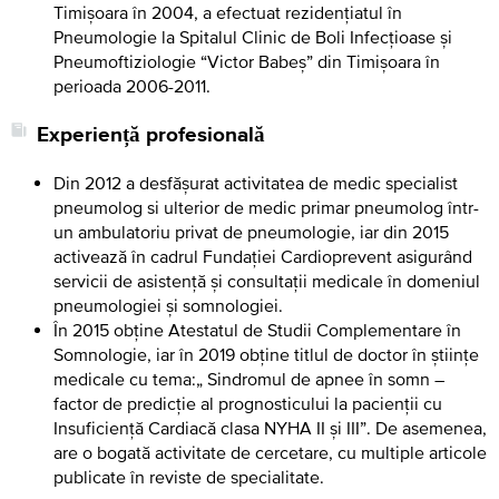
Timișoara în 2004, a efectuat rezidențiatul în
Pneumologie la Spitalul Clinic de Boli Infecțioase și
Pneumoftiziologie “Victor Babeș” din Timișoara în
perioada 2006-2011.
Experiență profesională
Din 2012 a desfășurat activitatea de medic specialist
pneumolog si ulterior de medic primar pneumolog într-
un ambulatoriu privat de pneumologie, iar din 2015
activează în cadrul Fundației Cardioprevent asigurând
servicii de asistență și consultații medicale în domeniul
pneumologiei și somnologiei.
În 2015 obține Atestatul de Studii Complementare în
Somnologie, iar în 2019 obține titlul de doctor în științe
medicale cu tema:„ Sindromul de apnee în somn –
factor de predicție al prognosticului la pacienții cu
Insuficiență Cardiacă clasa NYHA II și III”. De asemenea,
are o bogată activitate de cercetare, cu multiple articole
publicate în reviste de specialitate.