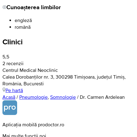
Cunoașterea limbilor
engleză
română
Clinici
5,5
2 recenzii
Centrul Medical Neoclinic
Calea Dorobanților nr. 3, 300298 Timișoara, județul Timiș,
România, Bucuresti
Pe hartă
Acasă
/
Pneumologie
,
Somnologie
/
Dr. Carmen Ardelean
Aplicația mobilă prodoctor.ro
Mai multe funcții noi