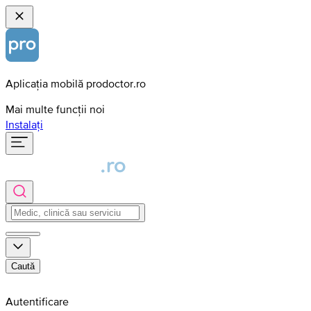
Aplicația mobilă prodoctor.ro
Mai multe funcții noi
Instalați
Caută
Autentificare