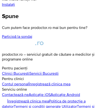
Instalați
Spune
Cum putem face prodoctor.ro mai bun pentru tine?
Participă la sondaj
prodoctor.ro – serviciul gratuit de căutare a medicilor și
programare online
Pentru pacienți
Clinici
Bucuresti
Servicii
Bucuresti
Pentru clinici
Contul personal
Înregistrează clinica mea
Serviciu online
Contactează-ne
Aplicație iOS
Aplicație Android
Înregistrează clinica mea
Politica de protecție a
datelor
Termeni și condiții generale Utilizator
Termeni și