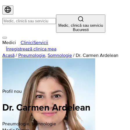
Medic, clinică sau serviciu
Bucuresti
Medici
Clinici
Servicii
Înregistrează clinica mea
Acasă
/
Pneumologie
,
Somnologie
/
Dr. Carmen Ardelean
Profil nou
Dr. Carmen Ardelean
Pneumologie, Somnologie
Medic Primar