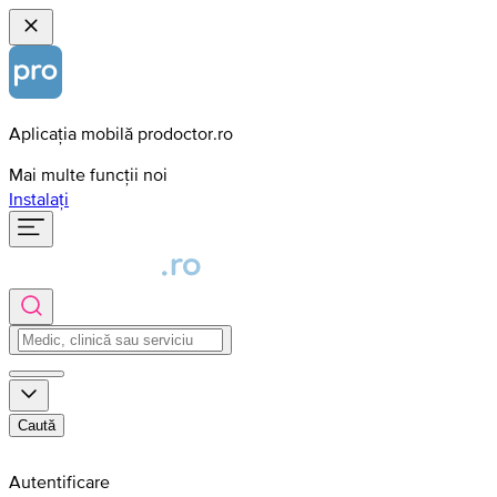
Aplicația mobilă prodoctor.ro
Mai multe funcții noi
Instalați
Caută
Autentificare