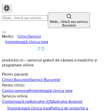
Medic, clinică sau serviciu
Bucuresti
Medici
Clinici
Servicii
Înregistrează clinica mea
prodoctor.ro – serviciul gratuit de căutare a medicilor și
programare online
Pentru pacienți
Clinici
Bucuresti
Servicii
Bucuresti
Pentru clinici
Contul personal
Înregistrează clinica mea
Serviciu online
Contactează-ne
Aplicație iOS
Aplicație Android
Înregistrează clinica mea
Politica de protecție a